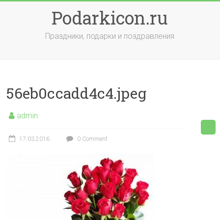
Skip
Podarkicon.ru
to
content
Праздники, подарки и поздравления
56eb0ccadd4c4.jpeg
admin
17.03.2016
0 Comment