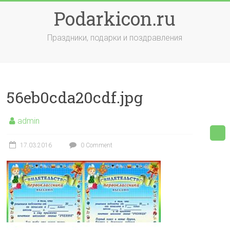
Skip
Podarkicon.ru
to
content
Праздники, подарки и поздравления
56eb0cda20cdf.jpg
admin
17.03.2016
0 Comment