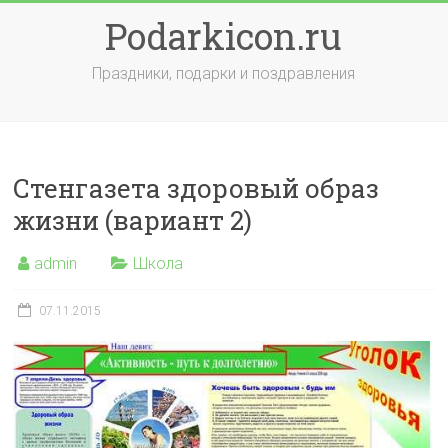
Skip
Podarkicon.ru
to
content
Праздники, подарки и поздравления
Стенгазета здоровый образ
жизни (вариант 2)
admin
Школа
07.11.2015