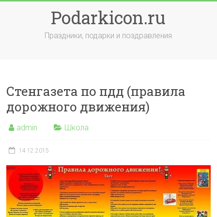
Skip
Podarkicon.ru
to
content
Праздники, подарки и поздравления
Стенгазета по пдд (правила
дорожного движения)
admin
Школа
14.12.2015