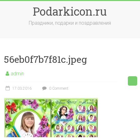
Skip
Podarkicon.ru
to
content
Праздники, подарки и поздравления
56eb0f7b7f81c.jpeg
admin
17.03.2016
0 Comment