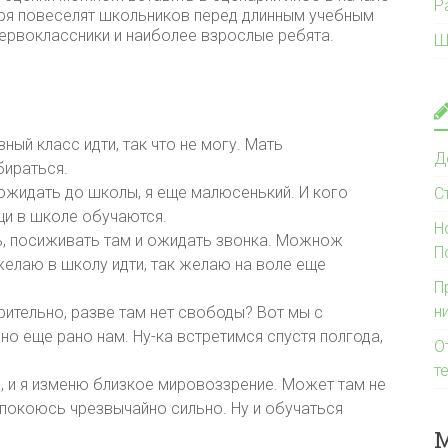
Р
ября повеселят школьников перед длинным учебным
первоклассники и наиболее взрослые ребята.
Ш
ный класс идти, так что не могу. Мать
Д
бираться.
 ожидать до школы, я еще малюсенький. И кого
С
ищи в школе обучаются.
Н
ть, посиживать там и ожидать звонка. Можнож
П
 желаю в школу идти, так желаю на воле еще
П
н
рительно, разве там нет свободы? Вот мы с
 но еще рано нам. Ну-ка встретимся спустя полгода,
О
т
я, и я изменю близкое мировоззрение. Может там не
спокоюсь чрезвычайно сильно. Ну и обучаться