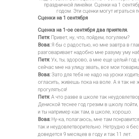
праздничной линейки. Сценки на 1 сент
годом. Эти сценки могут играться 
Сценки на 1 сентября
Сценка на 1-ое сентября два приятеля.
Петя:
Привет, ну, что, пойдем, погуляем?
Вова:
Я бы с радостью, но мне завтра в глав
разговаривает надобно мне разуму уму на
Петя:
Ух, ты, здорово, а мне еще целый год
сейчас мне на улицу звать, все мои товар
Вова:
Зато для тебя не надо на уроки ходи
огласить, живешь пока на воле. А я так не
прогуляться!
Петя:
А что разве в школе так неудовлетво
Дениской теснее год грезим в школу пойти,
и ты например как там, в школе, хорошо.
Вова:
Ну-ка, полагаюсь, мне там понравитс
так и неудовлетворительно. Нетрудно я бе
доведется 9 месяцев в году и так 11 лет.