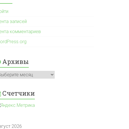
ойти
ента записей
ента комментариев
ordPress.org
Архивы
рхивы
Счетчики
вгуст 2026