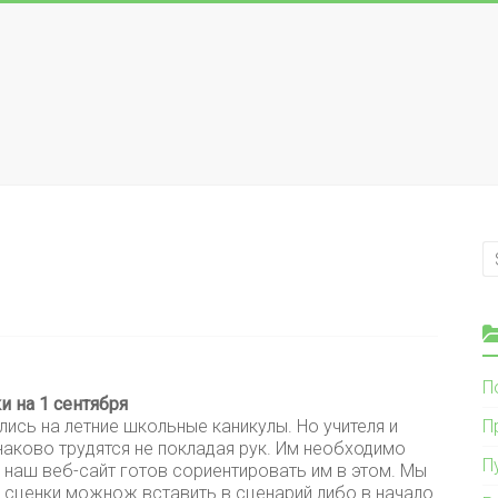
П
и на 1 сентября
лись на летние школьные каникулы. Но учителя и
П
аково трудятся не покладая рук. Им необходимо
П
И наш веб-сайт готов сориентировать им в этом. Мы
и сценки можнож вставить в сценарий либо в начало