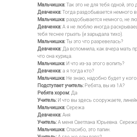
Мальчишка:
Так это не для тебя одной, эт
Девченка:
Тогда раздобывается немного в
Мальчишка:
раздобывается немного, не лю
Девченка:
А я не люблю иногда раскрываешь
тебя теснее грызть (и зарыдала тихо).
Мальчишка:
Ты это что разревелась?
Девченка:
Да вспомнила, как вчера мать пр
что она курица.
Мальчишка:
И что из-за этого вопить?
Девченка:
а я тогда кто?
Мальчишка:
Не знаю, надобно будет у кого-
Подступает учитель:
Ребята, вы из 1А?
Ребята хором:
Да
Учитель:
И что вы здесь сооружаете, линейк
Мальчишка:
Сережа
Девченка:
Аня
Учитель:
А меня Светлана Юрьевна. Сережа 
Мальчишка:
Спасибо, это папин.
Учитель:
А где же сам папа?