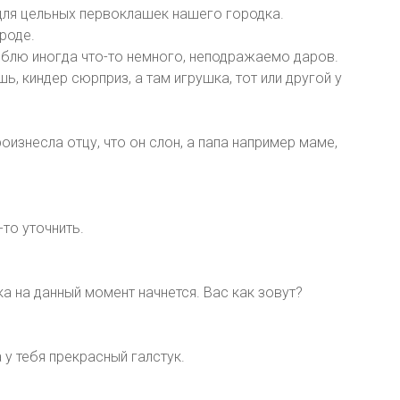
о для цельных первоклашек нашего городка.
роде.
блю иногда что-то немного, неподражаемо даров.
, киндер сюрприз, а там игрушка, тот или другой у
оизнесла отцу, что он слон, а папа например маме,
то уточнить.
а на данный момент начнется. Вас как зовут?
у тебя прекрасный галстук.