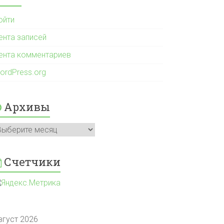
ойти
ента записей
ента комментариев
ordPress.org
Архивы
рхивы
Счетчики
вгуст 2026