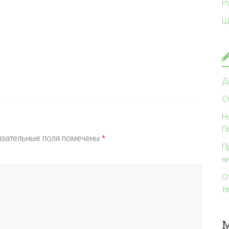
Р
Ш
Д
С
Н
П
зательные поля помечены
*
П
н
О
т