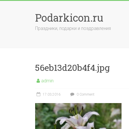
Skip
to
Podarkicon.ru
content
Праздники, подарки и поздравления
56eb13d20b4f4.jpg
admin
17.03.2016
0 Comment