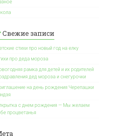
азное
кола
Свежие записи
етские стихи про новый год на елку
тихи про деда мороза
овогодняя рамка для детей и их родителей
оздравления дед мороза и снегурочки
риглашение на день рождения Черепашки
индзя
ткрытка с днем рождения — Мы желаем
ебе процветанья
Мета