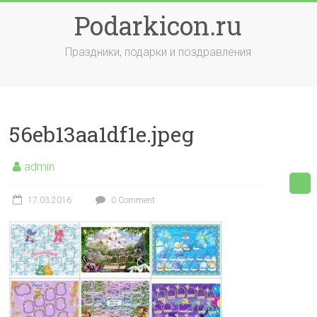
Skip
Podarkicon.ru
to
content
Праздники, подарки и поздравления
56eb13aa1df1e.jpeg
admin
17.03.2016
0 Comment