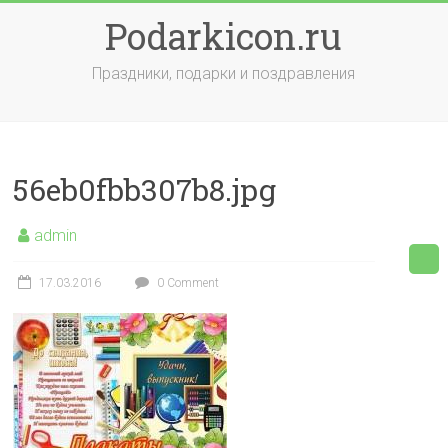
Skip
Podarkicon.ru
to
content
Праздники, подарки и поздравления
56eb0fbb307b8.jpg
admin
17.03.2016
0 Comment