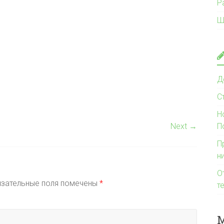
Р
Ш
Д
С
Н
Next →
П
П
н
О
зательные поля помечены
*
т