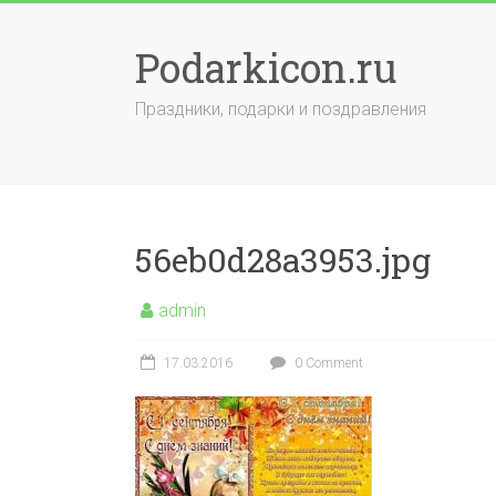
Skip
to
Podarkicon.ru
content
Праздники, подарки и поздравления
56eb0d28a3953.jpg
admin
17.03.2016
0 Comment