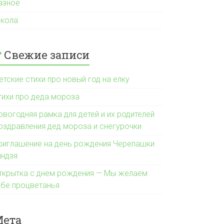
азное
кола
Свежие записи
етские стихи про новый год на елку
тихи про деда мороза
овогодняя рамка для детей и их родителей
оздравления дед мороза и снегурочки
риглашение на день рождения Черепашки
индзя
ткрытка с днем рождения — Мы желаем
ебе процветанья
Мета