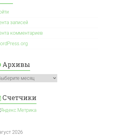
ойти
ента записей
ента комментариев
ordPress.org
Архивы
рхивы
Счетчики
вгуст 2026