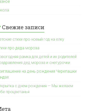
азное
кола
Свежие записи
етские стихи про новый год на елку
тихи про деда мороза
овогодняя рамка для детей и их родителей
оздравления дед мороза и снегурочки
риглашение на день рождения Черепашки
индзя
ткрытка с днем рождения — Мы желаем
ебе процветанья
Мета