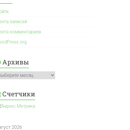
ойти
ента записей
ента комментариев
ordPress.org
Архивы
рхивы
Счетчики
вгуст 2026