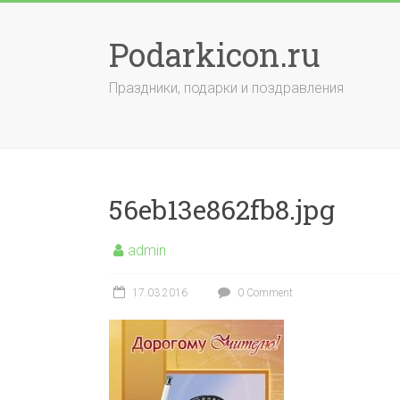
Skip
to
Podarkicon.ru
content
Праздники, подарки и поздравления
56eb13e862fb8.jpg
admin
17.03.2016
0 Comment