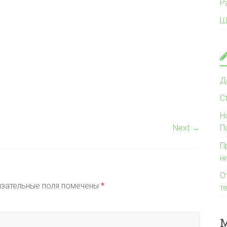
Р
Ш
Д
С
Н
Next →
П
П
н
О
зательные поля помечены
*
т