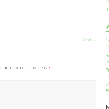
Р
Ш
Д
Next →
С
Н
П
зательные поля помечены
*
П
н
О
т