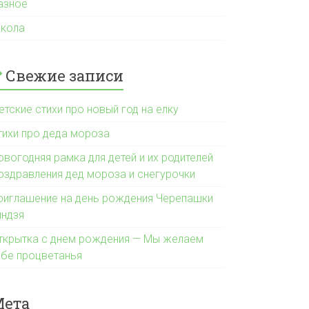
азное
кола
Свежие записи
етские стихи про новый год на елку
тихи про деда мороза
овогодняя рамка для детей и их родителей
оздравления дед мороза и снегурочки
риглашение на день рождения Черепашки
индзя
ткрытка с днем рождения — Мы желаем
ебе процветанья
Мета