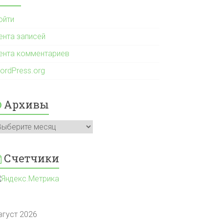
ойти
ента записей
ента комментариев
ordPress.org
Архивы
рхивы
Счетчики
вгуст 2026