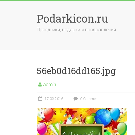
Skip
to
Podarkicon.ru
content
Праздники, подарки и поздравления
56eb0d16dd165.jpg
admin
17.03.2016
0 Comment