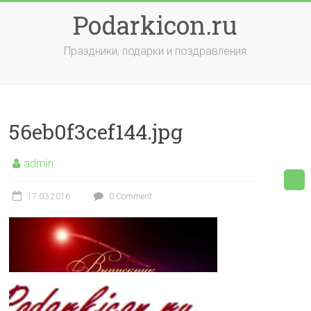
Skip
Podarkicon.ru
to
content
Праздники, подарки и поздравления
56eb0f3cef144.jpg
admin
17.03.2016
0 Comment