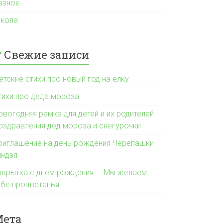
азное
кола
Свежие записи
етские стихи про новый год на елку
тихи про деда мороза
овогодняя рамка для детей и их родителей
оздравления дед мороза и снегурочки
риглашение на день рождения Черепашки
индзя
ткрытка с днем рождения — Мы желаем
ебе процветанья
Мета