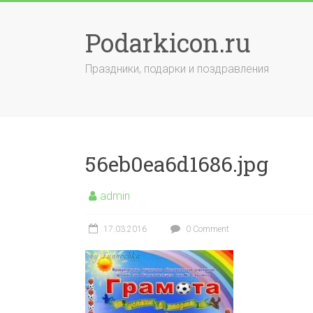
Skip
to
Podarkicon.ru
content
Праздники, подарки и поздравления
56eb0ea6d1686.jpg
admin
17.03.2016
0 Comment