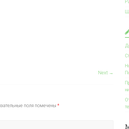
Р
Ш
Д
С
Н
Next →
П
П
н
О
зательные поля помечены
*
т