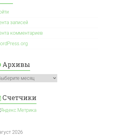
ойти
ента записей
ента комментариев
ordPress.org
Архивы
рхивы
Счетчики
вгуст 2026