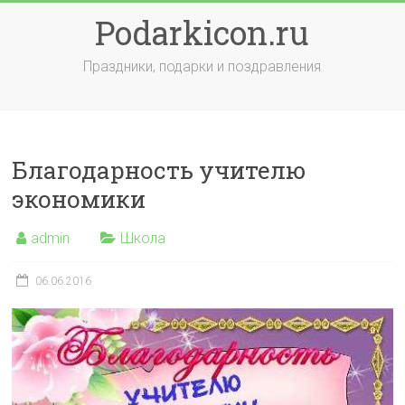
Skip
Podarkicon.ru
to
content
Праздники, подарки и поздравления
Благодарность учителю
экономики
admin
Школа
06.06.2016