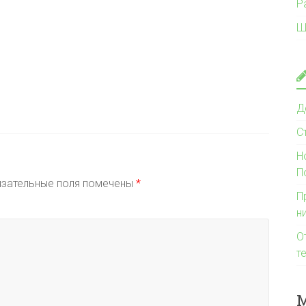
Р
Ш
Д
С
Н
П
зательные поля помечены
*
П
н
О
т