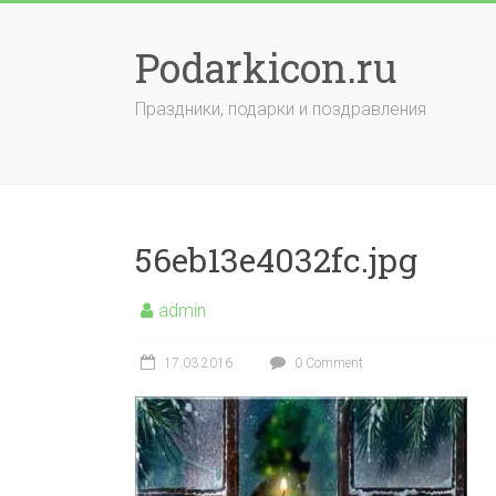
Skip
to
Podarkicon.ru
content
Праздники, подарки и поздравления
56eb13e4032fc.jpg
admin
17.03.2016
0 Comment