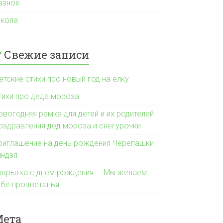
азное
кола
Свежие записи
етские стихи про новый год на елку
тихи про деда мороза
овогодняя рамка для детей и их родителей
оздравления дед мороза и снегурочки
риглашение на день рождения Черепашки
индзя
ткрытка с днем рождения — Мы желаем
ебе процветанья
Мета