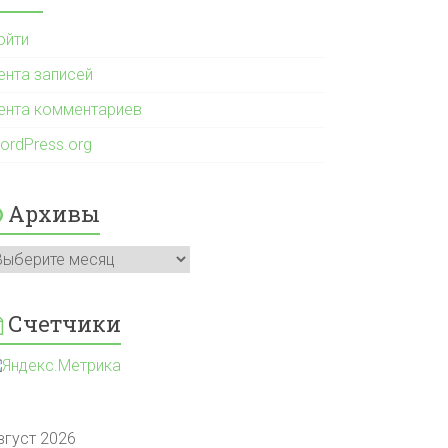
ойти
ента записей
ента комментариев
ordPress.org
Архивы
рхивы
Счетчики
вгуст 2026