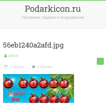
Skip
Podarkicon.ru
to
content
Праздники, подарки и поздравления
56eb1240a2afd.jpg
admin
17.03.2016
0 Comment