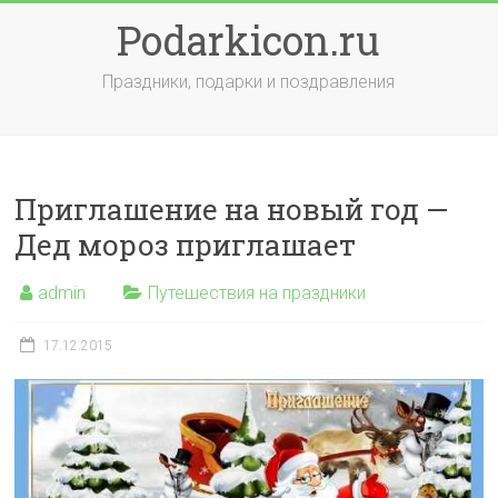
Skip
Podarkicon.ru
to
content
Праздники, подарки и поздравления
Приглашение на новый год —
Дед мороз приглашает
admin
Путешествия на праздники
17.12.2015