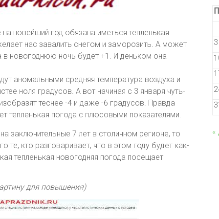
П
е на новейший год обязана иметься тепленькая
3
 желает нас завалить снегом и заморозить. А может
 в новогоднюю ночь будет +1. И деньком она
1
1
дут аномальными средняя температура воздуха и
2
тее ноля градусов. А вот начиная с 3 января чуть-
изобразят теснее -4 и даже -6 градусов. Правда
3
ет тепленькая погода с плюсовыми показателями.
«
а заключительные 7 лет в столичном регионе, то
го те, кто разговаривает, что в этом году будет как-
Экая тепленькая новогодняя погода посещает
картину для повышения)