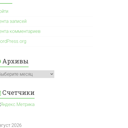
ойти
ента записей
ента комментариев
ordPress.org
Архивы
рхивы
Счетчики
вгуст 2026