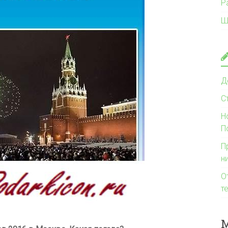
Р
Ш
Д
С
Н
П
П
н
О
т