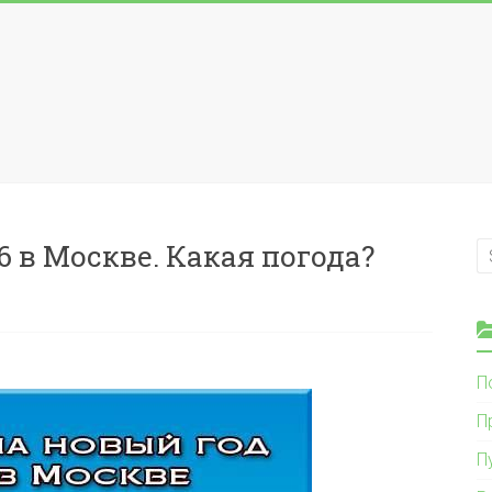
6 в Москве. Какая погода?
П
П
П