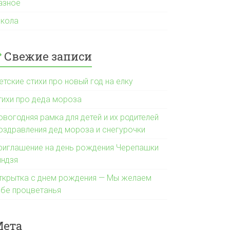
азное
кола
Свежие записи
етские стихи про новый год на елку
тихи про деда мороза
овогодняя рамка для детей и их родителей
оздравления дед мороза и снегурочки
риглашение на день рождения Черепашки
индзя
ткрытка с днем рождения — Мы желаем
ебе процветанья
Мета