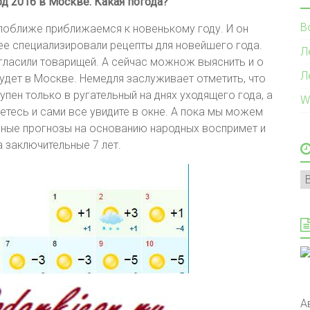
д 2016 в Москве. Какая погода?
В
поближе приближаемся к новенькому году. И он
ее специализировали рецепты для новейшего года.
Л
гласили товарищей. А сейчас можнож выяснить и о
Л
будет в Москве. Немедля заслуживает отметить, что
пен только в ругательный на днях уходящего года, а
W
етесь и сами все увидите в окне. А пока мы можем
рные прогнозы на основанию народных воспримет и
 заключительные 7 лет.
А
А