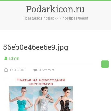
Skip
Podarkicon.ru
to
content
Праздники, подарки и поздравления
56eb0e46ee6e9.jpg
admin
17.03.2016
0 Comment