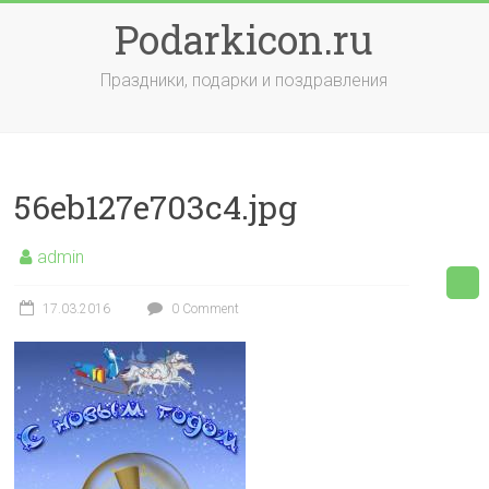
Skip
Podarkicon.ru
to
content
Праздники, подарки и поздравления
56eb127e703c4.jpg
admin
17.03.2016
0 Comment