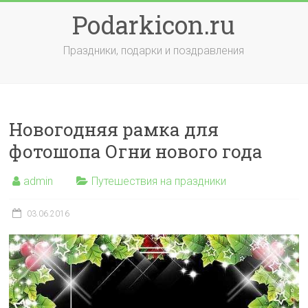
Skip
Podarkicon.ru
to
content
Праздники, подарки и поздравления
Новогодняя рамка для
фотошопа Огни нового года
admin
Путешествия на праздники
03.06.2016