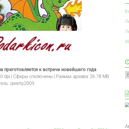
В
Л
Л
W
а приготовляется к встречи новейшего года
А
0 dpi | Сферы отключены | Размах архива: 26.78 MB
ель: qwerty2009
А