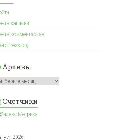
ойти
ента записей
ента комментариев
ordPress.org
Архивы
рхивы
Счетчики
вгуст 2026