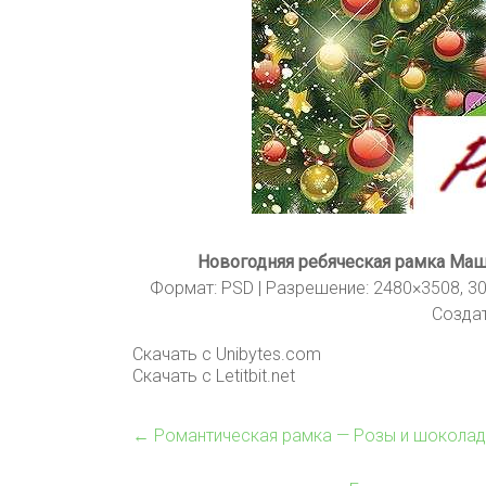
Новогодняя ребяческая рамка Маш
Формат: PSD | Разрешение: 2480×3508, 30
Создат
Скачать с Unibytes.com
Скачать с Letitbit.net
←
Романтическая рамка — Розы и шоколад