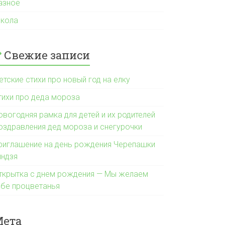
азное
кола
Свежие записи
етские стихи про новый год на елку
тихи про деда мороза
овогодняя рамка для детей и их родителей
оздравления дед мороза и снегурочки
риглашение на день рождения Черепашки
индзя
ткрытка с днем рождения — Мы желаем
ебе процветанья
Мета