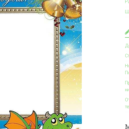
Р
Ш
Д
С
Н
П
П
н
О
т