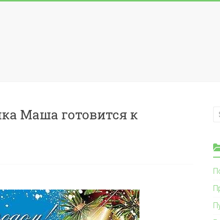
ка Маша готовится к
П
П
П