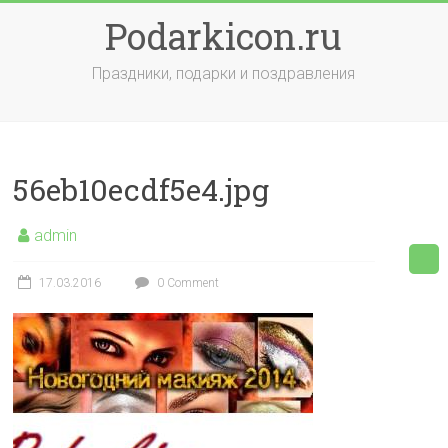
Skip
Podarkicon.ru
to
content
Праздники, подарки и поздравления
56eb10ecdf5e4.jpg
admin
17.03.2016
0 Comment