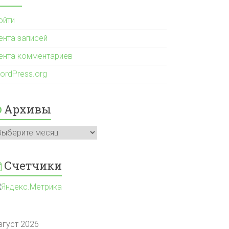
ойти
ента записей
ента комментариев
ordPress.org
Архивы
рхивы
Счетчики
вгуст 2026