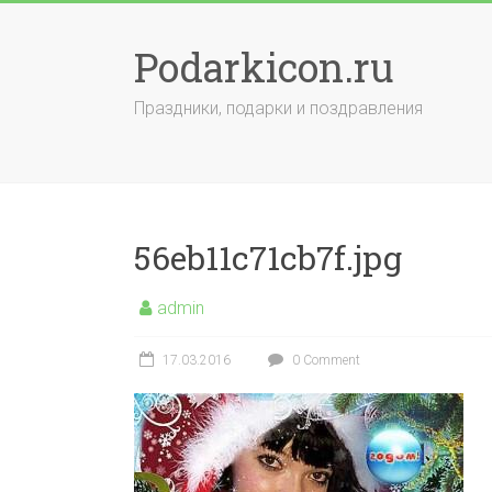
Skip
to
Podarkicon.ru
content
Праздники, подарки и поздравления
56eb11c71cb7f.jpg
admin
17.03.2016
0 Comment