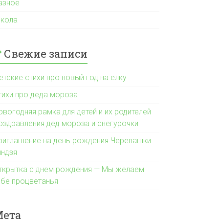
азное
кола
Свежие записи
етские стихи про новый год на елку
тихи про деда мороза
овогодняя рамка для детей и их родителей
оздравления дед мороза и снегурочки
риглашение на день рождения Черепашки
индзя
ткрытка с днем рождения — Мы желаем
ебе процветанья
Мета