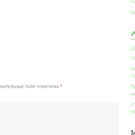
Р
Ш
Д
С
Н
П
зательные поля помечены
*
П
н
О
т