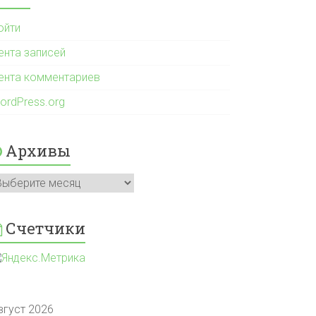
ойти
ента записей
ента комментариев
ordPress.org
Архивы
рхивы
Счетчики
вгуст 2026