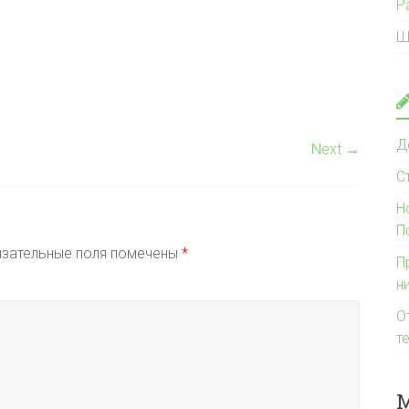
Р
Ш
Д
Next →
С
Н
П
зательные поля помечены
*
П
н
О
т