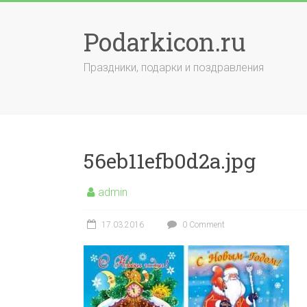
Skip
to
Podarkicon.ru
content
Праздники, подарки и поздравления
56eb11efb0d2a.jpg
admin
17.03.2016
0 Comment