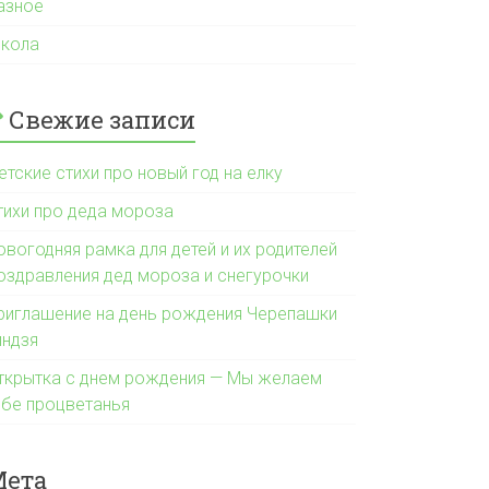
азное
кола
Свежие записи
етские стихи про новый год на елку
тихи про деда мороза
овогодняя рамка для детей и их родителей
оздравления дед мороза и снегурочки
риглашение на день рождения Черепашки
индзя
ткрытка с днем рождения — Мы желаем
ебе процветанья
Мета