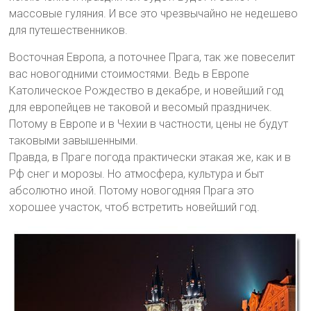
массовые гуляния. И все это чрезвычайно не недешево
для путешественников.
Восточная Европа, а поточнее Прага, так же повеселит
вас новогодними стоимостями. Ведь в Европе
Католическое Рождество в декабре, и новейший год
для европейцев не таковой и весомый праздничек.
Потому в Европе и в Чехии в частности, цены не будут
таковыми завышенными.
Правда, в Праге погода практически этакая же, как и в
Рф снег и морозы. Но атмосфера, культура и быт
абсолютно иной. Потому новогодняя Прага это
хорошее участок, чтоб встретить новейший год.