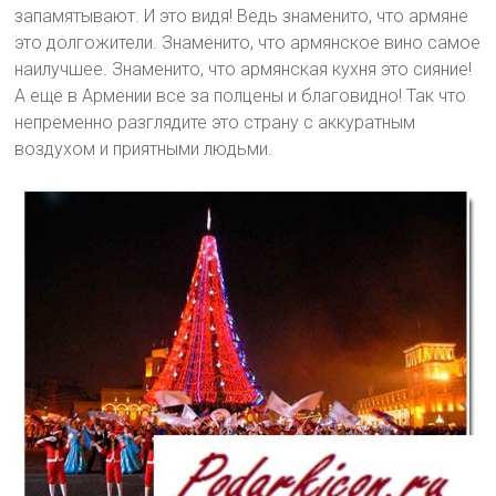
запамятывают. И это видя! Ведь знаменито, что армяне
это долгожители. Знаменито, что армянское вино самое
наилучшее. Знаменито, что армянская кухня это сияние!
А еще в Армении все за полцены и благовидно! Так что
непременно разглядите это страну с аккуратным
воздухом и приятными людьми.