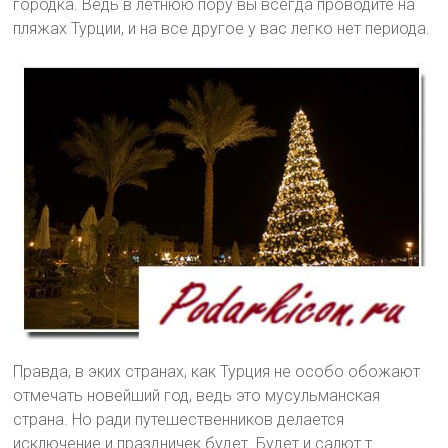
городка. Ведь в летнюю пору вы всегда проводите на
пляжах Турции, и на все другое у вас легко нет периода.
Правда, в эких странах, как Турция не особо обожают
отмечать новейший год, ведь это мусульманская
страна. Но ради путешественников делается
исключение и праздничек будет. Будет и салют т