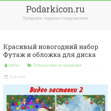
Skip
Podarkicon.ru
to
content
Праздники, подарки и поздравления
Красивый новогодний набор
Футаж и обложка для диска
admin
Путешествия на праздники
22.01.2016