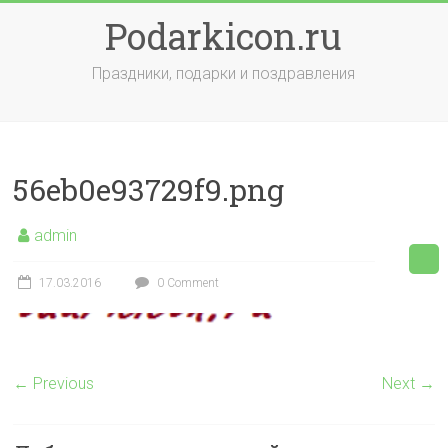
Skip
Podarkicon.ru
to
content
Праздники, подарки и поздравления
56eb0e93729f9.png
admin
17.03.2016
0 Comment
← Previous
Next →