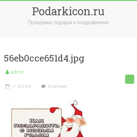
Skip
Podarkicon.ru
to
content
Праздники, подарки и поздравления
56eb0cce651d4.jpg
admin
17.03.2016
0 Comment