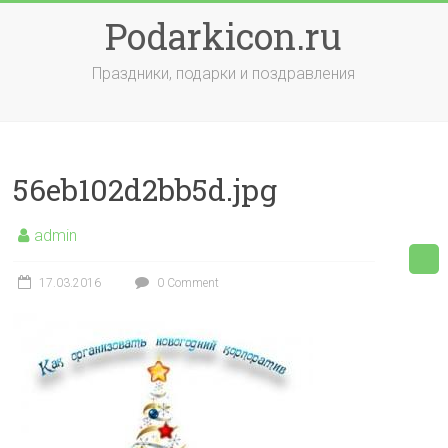
Skip
Podarkicon.ru
to
content
Праздники, подарки и поздравления
56eb102d2bb5d.jpg
admin
17.03.2016
0 Comment