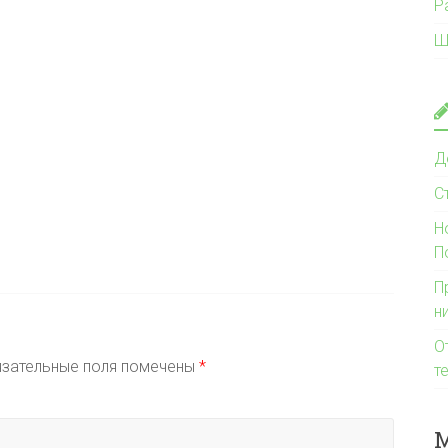
Р
Ш
Д
С
Н
П
П
н
О
зательные поля помечены
*
т