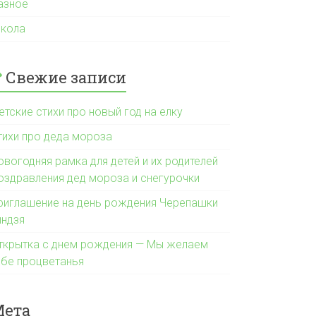
азное
кола
Свежие записи
етские стихи про новый год на елку
тихи про деда мороза
овогодняя рамка для детей и их родителей
оздравления дед мороза и снегурочки
риглашение на день рождения Черепашки
индзя
ткрытка с днем рождения — Мы желаем
ебе процветанья
Мета