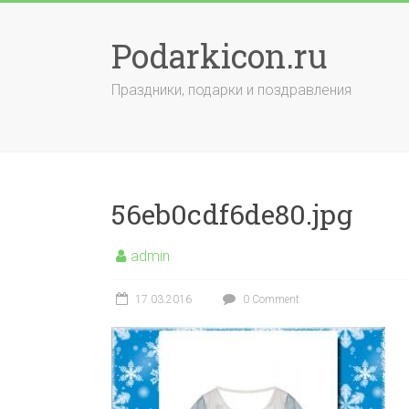
Skip
to
Podarkicon.ru
content
Праздники, подарки и поздравления
56eb0cdf6de80.jpg
admin
17.03.2016
0 Comment