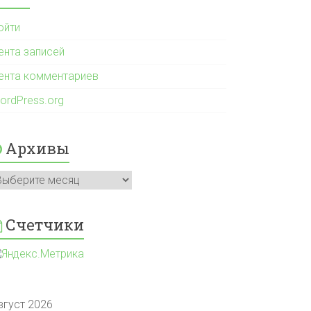
ойти
ента записей
ента комментариев
ordPress.org
Архивы
рхивы
Счетчики
вгуст 2026