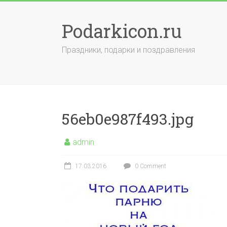
Skip
to
Podarkicon.ru
content
Праздники, подарки и поздравления
56eb0e987f493.jpg
admin
17.03.2016
0 Comment