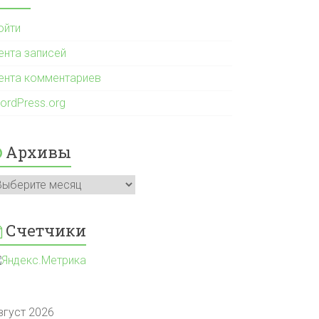
ойти
ента записей
ента комментариев
ordPress.org
Архивы
рхивы
Счетчики
вгуст 2026