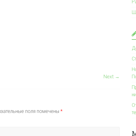
Р
Ш
Д
С
Н
Next →
П
П
н
О
зательные поля помечены
*
т