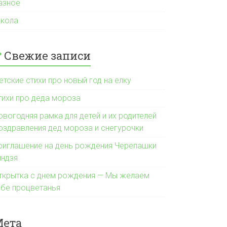
азное
кола
Свежие записи
етские стихи про новый год на елку
тихи про деда мороза
овогодняя рамка для детей и их родителей
оздравления дед мороза и снегурочки
риглашение на день рождения Черепашки
индзя
ткрытка с днем рождения — Мы желаем
ебе процветанья
Мета