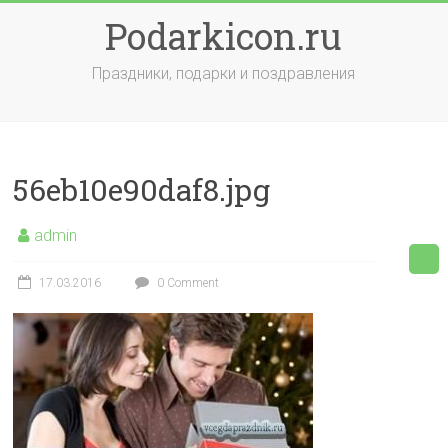
Skip
Podarkicon.ru
to
content
Праздники, подарки и поздравления
56eb10e90daf8.jpg
admin
17.03.2016
0 Comment