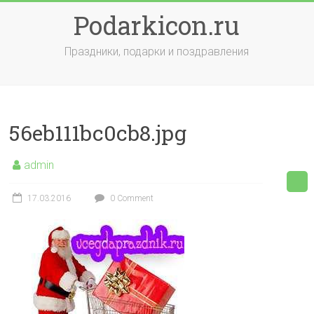
Skip
Podarkicon.ru
to
content
Праздники, подарки и поздравления
56eb111bc0cb8.jpg
admin
17.03.2016
0 Comment