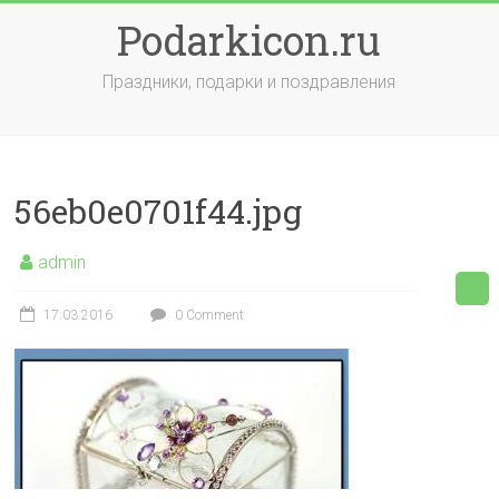
Skip
Podarkicon.ru
to
content
Праздники, подарки и поздравления
56eb0e0701f44.jpg
admin
17.03.2016
0 Comment