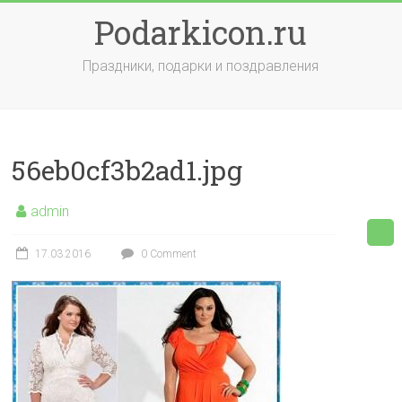
Skip
Podarkicon.ru
to
content
Праздники, подарки и поздравления
56eb0cf3b2ad1.jpg
admin
17.03.2016
0 Comment