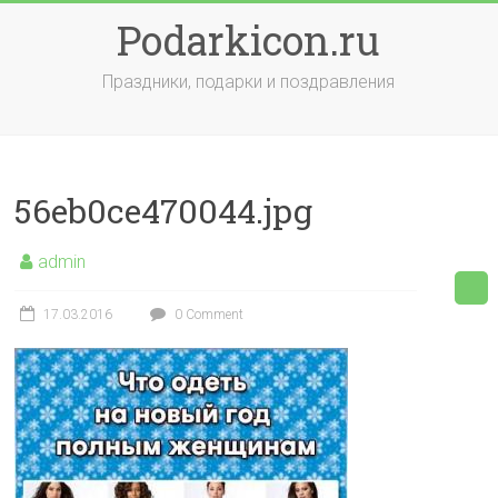
Skip
Podarkicon.ru
to
content
Праздники, подарки и поздравления
56eb0ce470044.jpg
admin
17.03.2016
0 Comment