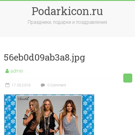
Skip
Podarkicon.ru
to
content
Праздники, подарки и поздравления
56eb0d09ab3a8.jpg
admin
17.03.2016
0 Comment