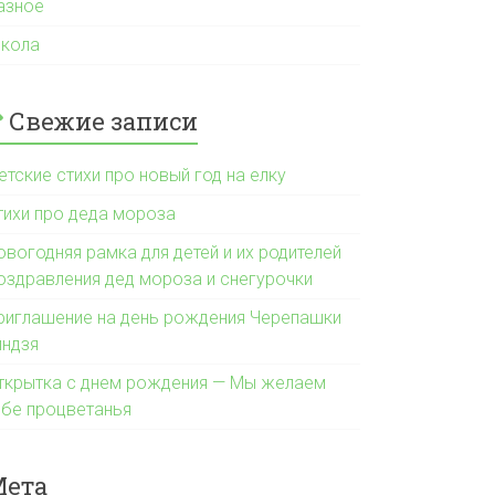
азное
кола
Свежие записи
етские стихи про новый год на елку
тихи про деда мороза
овогодняя рамка для детей и их родителей
оздравления дед мороза и снегурочки
риглашение на день рождения Черепашки
индзя
ткрытка с днем рождения — Мы желаем
ебе процветанья
Мета