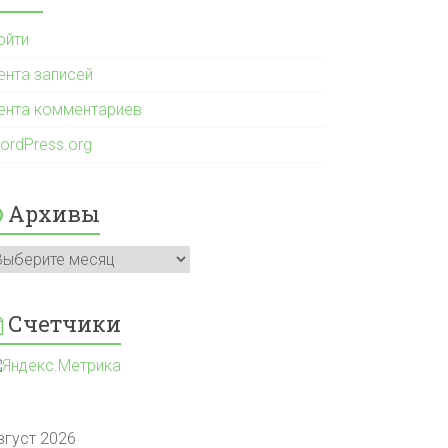
ойти
ента записей
ента комментариев
ordPress.org
Архивы
рхивы
Счетчики
вгуст 2026