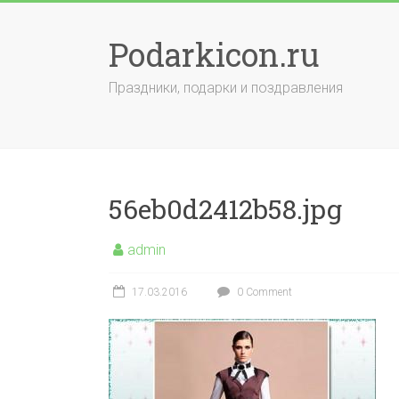
Skip
to
Podarkicon.ru
content
Праздники, подарки и поздравления
56eb0d2412b58.jpg
admin
17.03.2016
0 Comment