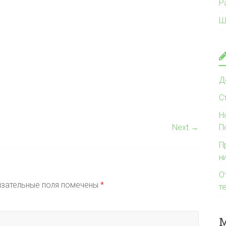
Р
Ш
Д
С
Н
Next →
П
П
н
О
зательные поля помечены
*
т