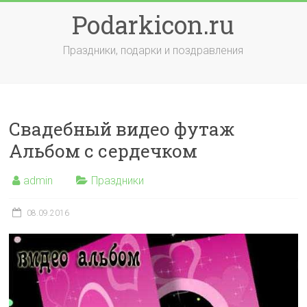
Skip
Podarkicon.ru
to
content
Праздники, подарки и поздравления
Свадебный видео футаж
Альбом с сердечком
admin
Праздники
08.09.2016