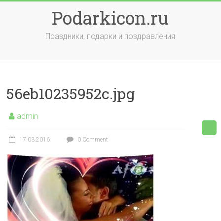
Skip
Podarkicon.ru
to
content
Праздники, подарки и поздравления
56eb10235952c.jpg
admin
17.03.2016
0 Comment