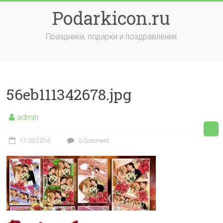
Skip
Podarkicon.ru
to
content
Праздники, подарки и поздравления
56eb111342678.jpg
admin
17.03.2016
0 Comment