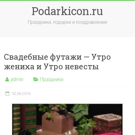
Skip
Podarkicon.ru
to
content
Праздники, подарки и поздравления
Свадебные футажи — Утро
жениха и Утро невесты
admin
Праздники
30.06.2016