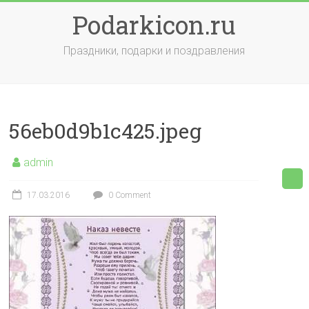
Skip
Podarkicon.ru
to
content
Праздники, подарки и поздравления
56eb0d9b1c425.jpeg
admin
17.03.2016
0 Comment