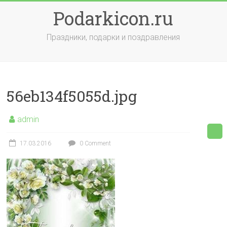
Skip
Podarkicon.ru
to
content
Праздники, подарки и поздравления
56eb134f5055d.jpg
admin
17.03.2016
0 Comment