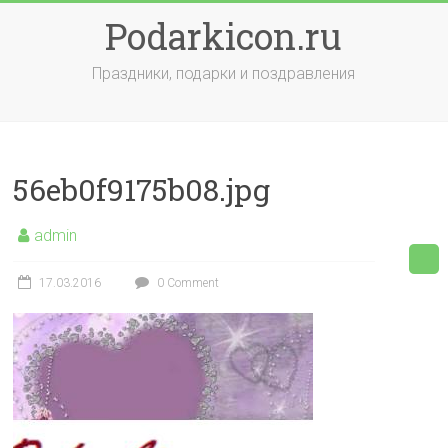
Skip
Podarkicon.ru
to
content
Праздники, подарки и поздравления
56eb0f9175b08.jpg
admin
17.03.2016
0 Comment