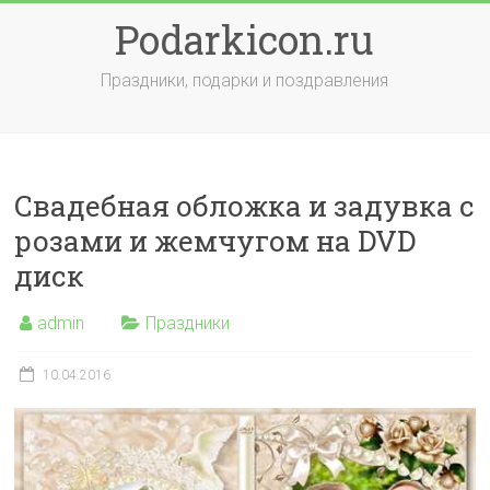
Skip
Podarkicon.ru
to
content
Праздники, подарки и поздравления
Свадебная обложка и задувка с
розами и жемчугом на DVD
диск
admin
Праздники
10.04.2016