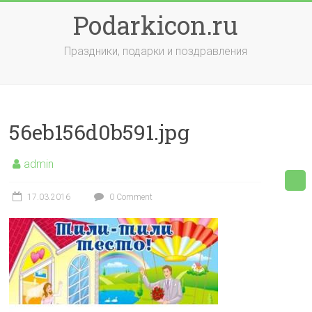
Skip
Podarkicon.ru
to
content
Праздники, подарки и поздравления
56eb156d0b591.jpg
admin
17.03.2016
0 Comment