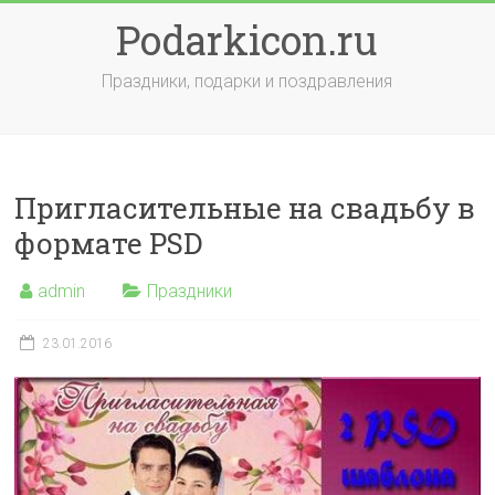
Skip
Podarkicon.ru
to
content
Праздники, подарки и поздравления
Пригласительные на свадьбу в
формате PSD
admin
Праздники
23.01.2016